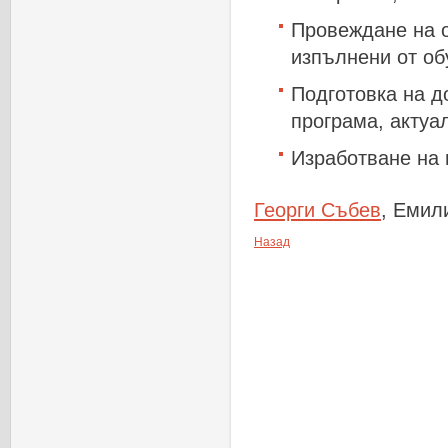
Провеждане
на
изпълнени
от
об
Подготовка
на
д
програма
,
актуа
Изработване на 
Георги Събев
, Емил
Назад