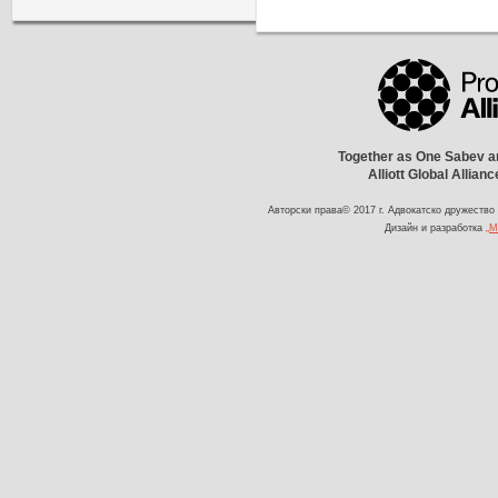
Together as One Sabev an
Alliott Global Allian
Авторски права© 2017 г. Адвокатско дружество
Дизайн и разработка
„М