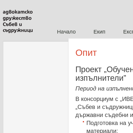
Начало
Екип
Екс
Опит
Проект „Обуче
изпълнители”
Период на изпълнен
В
консорциум
с
„ИВ
„Събев
и
съдружниц
държавни
съдебни
Подготовка
на
у
материали
;