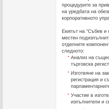
процедурите
за
при
на
уредбата
на
обез
корпоративното
упр
Екипът
на
"
Събев
и
местен
подизпълнит
отделните
компонен
следното
:
Анализ
на
съще
търговска
регис
Изготвяне
на
за
регистрация
и
с
парламентарнит
Участие
в
изгот
изпълнители
и
с