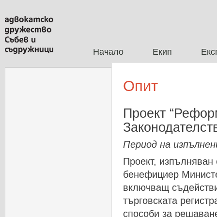
Начало
Екип
Екс
Опит
Проект “Рефор
Законодателст
Период на изпълнен
Проект
,
изпълняван
бенефициер
Минист
включващ
съдейств
търговската
регистр
способи
за
решаван