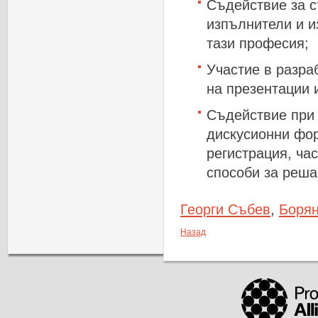
Съдействие
за
с
изпълнители
и
и
тази
професия
;
Участие
в
разра
на
презентации
Съдействие
пр
дискусионни
фо
регистрация
,
час
способи
за
реша
Георги Събев
,
Борян
Назад