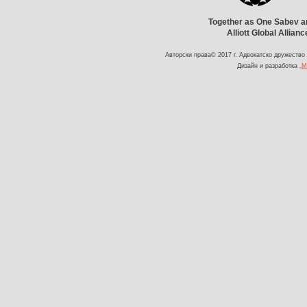
Together as One Sabev an
Alliott Global Allian
Авторски права© 2017 г. Адвокатско дружество
Дизайн и разработка
„М