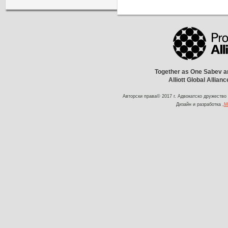
Together as One Sabev an
Alliott Global Allian
Авторски права© 2017 г. Адвокатско дружество
Дизайн и разработка
„М