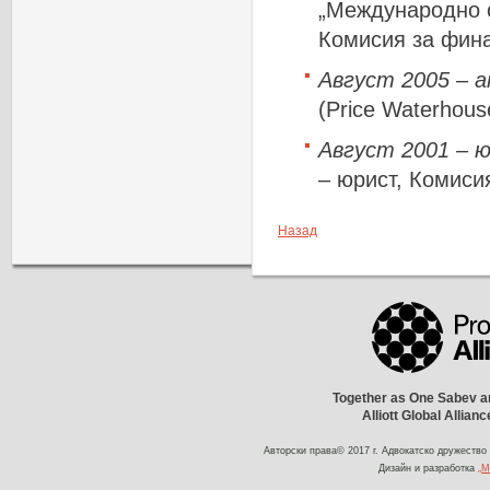
„Международно с
Комисия за фин
Август 2005 – а
(Price Waterhous
Август 2001 – ю
– юрист, Комиси
Назад
Together as One Sabev an
Alliott Global Allian
Авторски права© 2017 г. Адвокатско дружество
Дизайн и разработка
„М