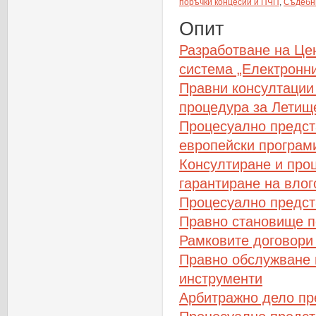
поръчки концесии и ПЧП
,
Съдебн
Опит
Разработване на Це
система „Електронн
Правни консултации
процедура за Лети
Процесуално предст
европейски програм
Консултиране и про
гарантиране на влог
Процесуално предст
Правно становище по
Рамковите договори 
Правно обслужване 
инструменти
Арбитражно дело пр