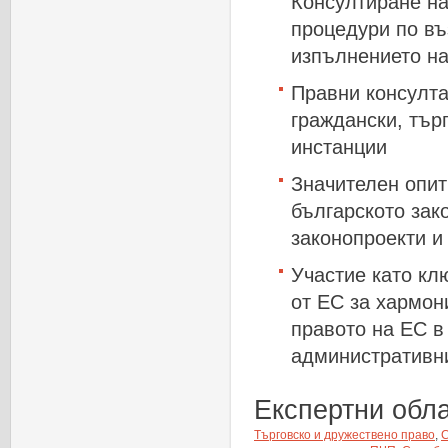
Консултиране на
процедури по въ
изпълнението н
Правни консулта
граждански, тър
инстанции
Значителен опит
българското зак
законопроекти и
Участие като кл
от ЕС за хармон
правото на ЕС в
административни
Експертни обл
Търговско и дружествено право
,
С