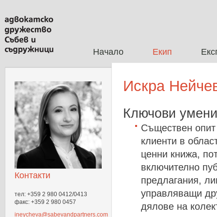
Начало
Екип
Екс
Искра Нейче
Ключови умен
Съществен опит 
клиенти в облас
ценни книжа, по
включително пуб
Контакти
предлагания, ли
управляващи дру
тел:
+359 2 980 0412/0413
факс:
+359 2 980 0457
дялове на колек
ineycheva@sabevandpartners.com