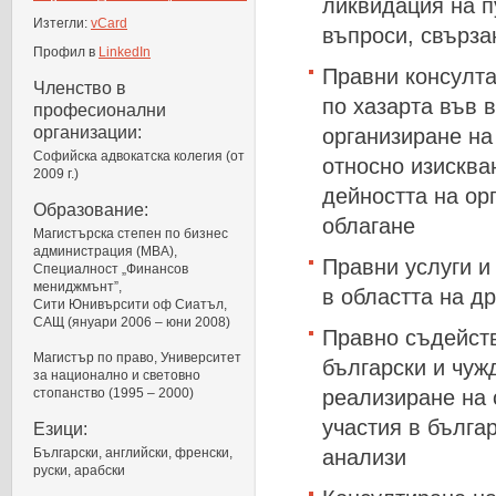
ликвидация на п
Изтегли:
vCard
въпроси, свърза
Профил в
LinkedIn
Правни консулта
Членство в
по хазарта във 
професионални
организации:
организиране на
Софийска адвокатска колегия (от
относно изисква
2009 г.)
дейността на ор
Образование:
облагане
Магистърска степен по бизнес
администрация (MBA),
Правни услуги и
Специалност „Финансов
мениджмънт”,
в областта на д
Сити Юнивърсити оф Сиатъл,
САЩ (януари 2006 – юни 2008)
Правно съдейств
Магистър по право, Университет
български и чуж
за национално и световно
стопанство (1995 – 2000)
реализиране на 
участия в бълга
Езици:
Български, английски, френски,
анализи
руски, арабски