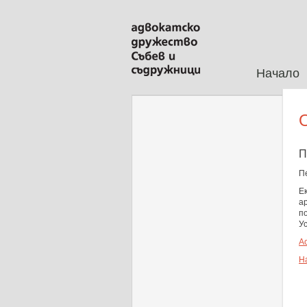
Начало
П
П
Е
а
п
Ус
А
Н