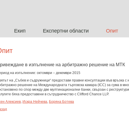
Екип
Експертни области
Опит
Опит
ривеждане в изпълнение на арбитражно решение на МТК
ериод на изпълнение: октомври – декември 2015
кипът на „Събев и съдружници“ предостави правни консултации във връзка с
рбитражно решение на Международната търговска камара (ICC) за сума в мно
остановено по спор между две мултинационални банки, свързан с реструктури
лугите бяха предоставени в сътрудничество с Clifford Chance LLP.
сен Алексиев
,
Искра Нейчева
,
Боряна Ботева
азад