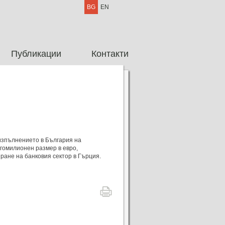
BG
EN
Публикации
Контакти
 изпълнението в България на
гомилионен размер в евро,
ране на банковия сектор в Гърция.