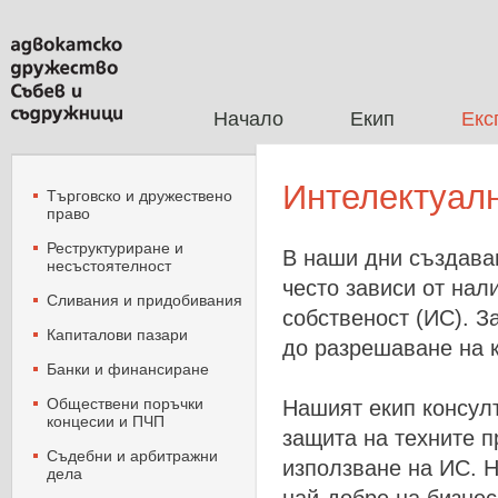
Начало
Екип
Екс
Интелектуал
Търговско и дружествено
право
Реструктуриране и
В
наши
дни
създава
несъстоятелност
често
зависи
от
нал
Сливания и придобивания
собственост
(
ИС
).
З
Капиталови пазари
до
разрешаване
на
Банки и финансиране
Oбществени поръчки
Нашият екип консулт
концесии и ПЧП
защита на техните п
Съдебни и арбитражни
използване на ИС. Н
дела