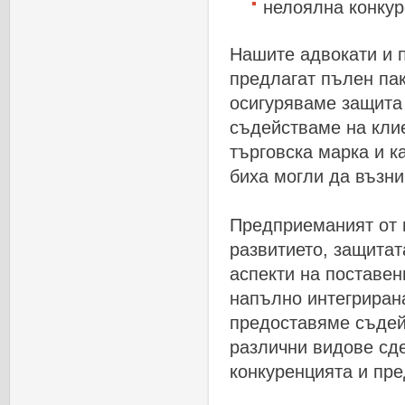
нелоялна
конку
Нашите
адвокати
и
предлагат
пълен
па
осигуряваме
защита
съдействаме
на
кли
търговска
марка
и
к
биха
могли
да
възни
Предприеманият
от
развитието
,
защитат
аспекти
на
поставен
напълно
интегриран
предоставяме
съдей
различни
видове
сд
конкуренцията
и
пре