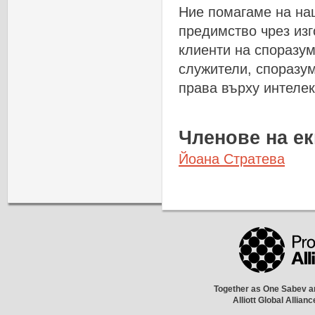
Ние
помагаме
на
на
предимство
чрез
из
клиенти
на
споразу
служители
,
споразу
права
върху
интеле
Членове
на
ек
Йоана
Стратева
Together as One Sabev an
Alliott Global Allian