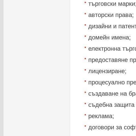
търговски
марки
авторски
права
;
дизайни
и
патен
домейн
имена
;
електронна
търг
предоставяне
п
лицензиране
;
процесуално
пр
създаване
на
бр
съдебна
защита
реклама
;
договори
за
соф