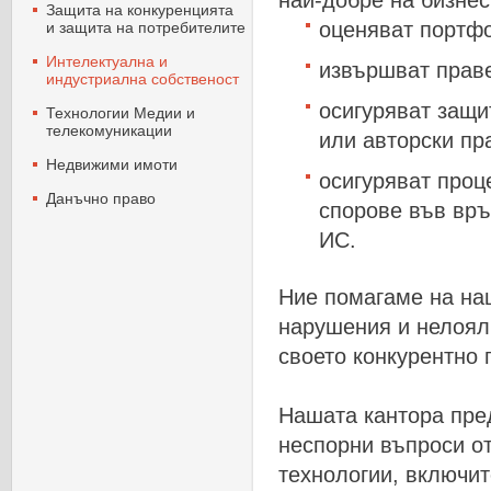
най-добре на бизнес
Защита на конкуренцията
оценяват
портф
и защита на потребителите
Интелектуална и
извършват
прав
индустриална собственост
осигуряват
защи
Технологии Mедии и
телекомуникации
или
авторски
пр
Недвижими имоти
осигуряват
проц
Данъчно право
спорове
във
връ
ИС
.
Ние
помагаме
на
на
нарушения
и
нелоял
своето
конкурентно
Нашата
кантора
пре
неспорни
въпроси
о
технологии,
включит