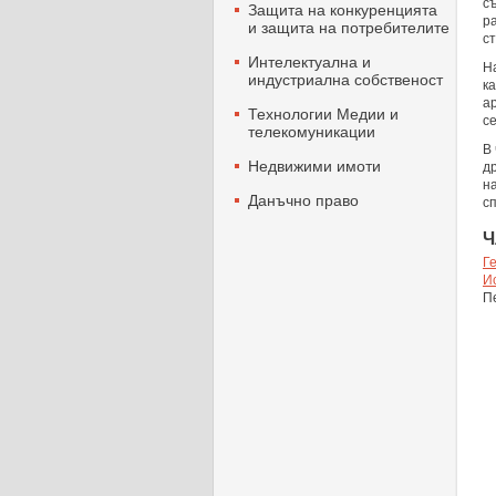
с
Защита на конкуренцията
р
и защита на потребителите
с
Интелектуална и
Н
индустриална собственост
ка
а
Технологии Mедии и
с
телекомуникации
В
Недвижими имоти
д
н
Данъчно право
с
Ч
Г
И
П