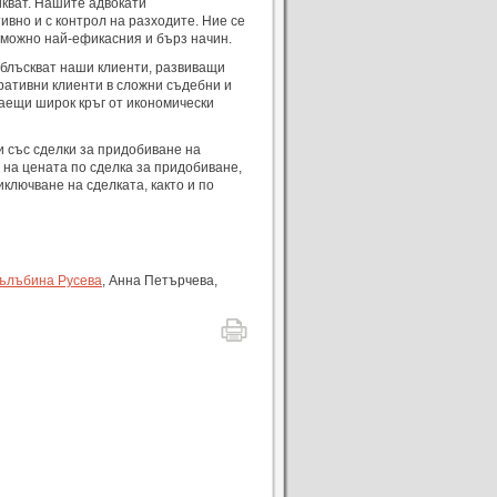
кват
.
Нашите
адвокати
тивно
и с
контрол
на
разходите. Ние
се
зможно
най-ефикасния
и
бърз
начин
.
сблъскват
наши
клиенти
,
развиващи
ративни
клиенти
в
сложни
съдебни
и
саещи
широк
кръг
от
икономически
и
със
сделки
за
придобиване
на
на
цената
по
сделка
за
придобиване
,
иключване
на
сделката
,
както
и
по
ълъбина
Русева
, Анна Петърчева,