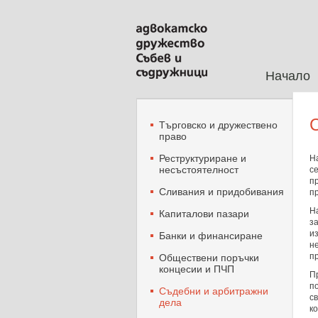
Начало
Търговско и дружествено
право
Реструктуриране и
Н
несъстоятелност
с
п
Сливания и придобивания
п
Н
Капиталови пазари
з
и
Банки и финансиране
н
п
Oбществени поръчки
концесии и ПЧП
П
п
Съдебни и арбитражни
с
дела
к