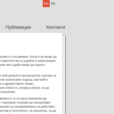
BG
EN
Публикации
Контакти
колкото
е възможно. Когато
не
може
да
ставителство
в
съдебни
и
арбитражни
 ние
им
съдействаме
да
оценят
я
най-добрата
процесуална
тактика
за
ние
прилагаме
подход
, при
който
ко
и
дружествено
право
,
руги
области
,
според
случая
,
за
да
и
решения
.
можността
за
една
компания
да
о
търговски
спорове
да
преценяват
ешения
за
предприемане
на
действия
,
чества
и
способност
за
преценка
,
за
да