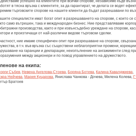
ъдействаме
успешно
на
клиентите
при
всички
спорове
,
независимо
къде
възни
аботят
в
тясна връзка
с
клиентите
,
за
да
гарантират
,
че
делата
се
водят
ефек
тремим
търговските
спорове
на
нашите
клиенти
да
бъдат
разрешавани
по
въ
ашите
специалисти
имат
богат
опит
в
разрешаването
на
спорове
, с
които
се
кто
само
вътрешен
,
така
и
международен
бизнес. Ние
представляваме
корпо
рбитражни
производства
,
както
и при
извънсъдебно
уреждане
на
спорове
,
ка
ектори
и
произтичащи
от
най-различни
видове
търговски
сделки
.
частност
, ние
имаме
специфичен
опит
при
разрешаване
на
спорове
,
свързан
ружества
, в т.ч. във
връзка
със
съществени
неблагоприятни
промени
,
корекции
арушаване
на
гаранции
и
декларации
,
неизпълнение
на
ангажименти
след
пр
поразумения
между
акционери
и
по
повод
управлението
на
дружеството
.
ленове
на
екипа
:
еорги
Събев
,
Невена
Ангелова-
Стоева
,
Боряна
Ботева
,
Калина
Кавалджиева
,
скра Нейчева
,
Мария
Куцарова
, Янислава Чанкова - Дочева, Милена Колева,
Г
етър Братоев